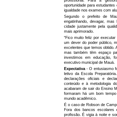
profissional. Para a gesto
oportunidade para estudantes
igualdade nos exames com alun
Segundo o prefeito de Ma
engatinhando, devagar, mas 
cidade justamente pela quali
mais aprimorado.
“Fico muito feliz por executa
um dever do poder público, ma
excelentes que temos obtido. 
mas também têm espaço para
investimos em educação, fo
executivo municipal de Mauá.
Expectativa
- O entusiasmo fo
letivo da Escola Preparatória
declarações oficiais e decl
conteúdo e à metodologia do
acabaram de sair do Ensino M
formaram há um bom tempo e
mundo acadêmico.
É o caso de Robson de Campo
Fora dos bancos escolares 
profissão. É vigia à noite e s