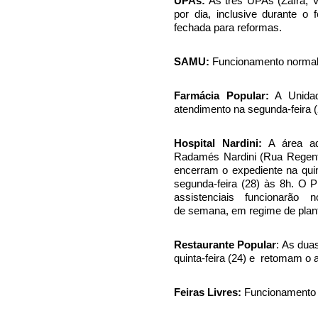
UPAs:
As três UPAs (Zaíra, V
por dia, inclusive durante o 
fechada para reformas.
SAMU:
Funcionamento normal,
Farmácia Popular:
A Unidad
atendimento na segunda-feira (
Hospital Nardini:
A área adm
Radamés Nardini (Rua Regente 
encerram o expediente na quin
segunda-feira (28) às 8h. O 
assistenciais funcionarão 
de semana, em regime de plan
Restaurante Popular
: As dua
quinta-feira (24) e retomam o 
Feiras Livres:
Funcionamento 