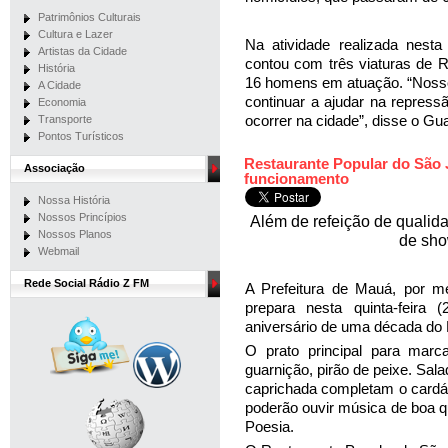
Patrimônios Culturais
Cultura e Lazer
Na atividade realizada nest
Artistas da Cidade
contou com três viaturas de
História
16 homens em atuação. “Nosso 
A Cidade
continuar a ajudar na repres
Economia
ocorrer na cidade”, disse o Gu
Transporte
Pontos Turísticos
Restaurante Popular do São 
Associação
funcionamento
Nossa História
Nossos Princípios
A
lém de refeição de qualid
Nossos Planos
de sho
Webmail
Rede Social Rádio Z FM
A Prefeitura de Mauá, por me
prepara nesta quinta-feira
aniversário de uma década do 
O prato principal para marc
guarnição, pirão de peixe. Sa
caprichada completam o cardá
poderão ouvir música de boa 
Poesia.