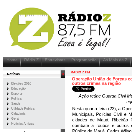
Home
Rádio Z
Entrevistas
Programação
As Mais da Z
RADIO Z FM
Notícias
Operação União de Forças c
outros crimes na região
Eleições 2010
Educação
Esporte
Ação reúne Guarda Civil Muni
Política
equ
Saúde
Nesta quarta-feira (23), a Op
Utilidade Pública
Cidadania
Municipais, Polícias Civil e 
Geral
cidades de Mauá, Ribeirão 
Notícias Antigas
combate a roubos e outros 
Pública de Mauá, Carlos Wilso