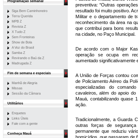
Programação semanal
preventiva: “Outras operações
resultado foi muito positivo. A
Siga Bem Caminhoneiro
Militar e o departamento de 
Terra Querida
MPB Z
reconhecimento da área na qu
Revista Z
que contribui para bons result
X Tudo Z
na cidade, no Paço Municipal.
Sem Fronteiras
Show de Bola
A Voz do Brasil
De acordo com o Major Kassai
Samba Z
operação se ocupa em redu
Revirando o Baú da Z
aumentado significativamente 
Madrugada Z
Fim de semana e especiais
A União de Forças contou com 
de Policiamento Aéreo da Polí
Manhã de Alegria
especializadas do comando 
Missas
cavaleiros, além do apoio do 
Sessão da Câmara
Mauá, contabilizando quase 1
Utilitários
ação.
Enquetes
Links Úteis
Tradicionalmente, a Guarda C
Fale com a gente
outras forças de segurança
permanente que reduziu vário
Conheça Mauá
homicídios, que passaram de 6