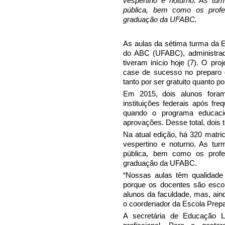
vespertino e noturno. As tu
pública, bem como os profe
graduação da UFABC.
As aulas da sétima turma da E
do ABC (UFABC), administrad
tiveram início hoje (7). O pro
case de sucesso no preparo d
tanto por ser gratuito quanto po
Em 2015, dois alunos fora
instituições federais após fr
quando o programa educacio
aprovações. Desse total, dois 
Na atual edição, há 320 matri
vespertino e noturno. As tu
pública, bem como os profe
graduação da UFABC.
“Nossas aulas têm qualidade s
porque os docentes são esco
alunos da faculdade, mas, ain
o coordenador da Escola Prepar
A secretária de Educação L