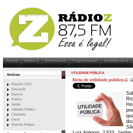
Home
Rádio Z
Entrevistas
Programação
As Mais da Z
UTILIDADE PÚBLICA
Notícias
Nota de utilidade pública
Eleições 2010
Educação
Sal
Esporte
Ri
Política
Ho
Saúde
Utilidade Pública
pr
Cidadania
qu
Geral
doa
Notícias Antigas
Sã
Luiz Antonio, 2.533, Jardim