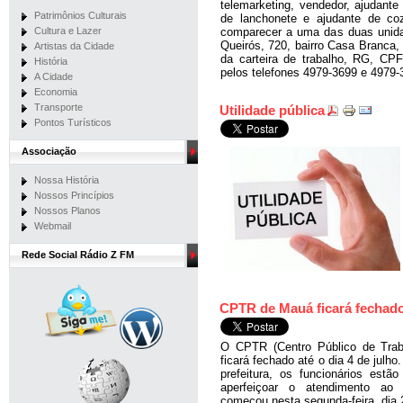
telemarketing, vendedor, ajudant
Patrimônios Culturais
de lanchonete e ajudante de c
Cultura e Lazer
comparecer a uma das duas unida
Queirós, 720, bairro Casa Branca,
Artistas da Cidade
da carteira de trabalho, RG, CP
História
pelos telefones 4979-3699 e 4979-
A Cidade
Economia
Transporte
Utilidade pública
Pontos Turísticos
Associação
Nossa História
Nossos Princípios
Nossos Planos
Webmail
Rede Social Rádio Z FM
CPTR de Mauá ficará fechado
O CPTR
(Centro Público de Tr
ficará fechado até o dia 4 de julh
prefeitura, os funcionários est
aperfeiçoar o atendimento ao 
começou nesta segunda-feira, dia 