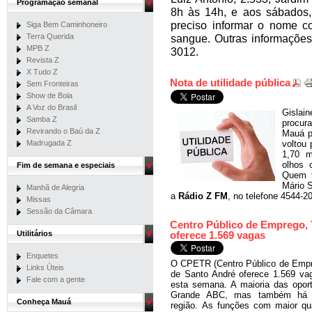
Programação semanal
8h às 14h, e aos sábados,
preciso informar o nome c
Siga Bem Caminhoneiro
Terra Querida
sangue. Outras informações
MPB Z
3012.
Revista Z
X Tudo Z
Nota de utilidade pública
Sem Fronteiras
Show de Bola
A Voz do Brasil
Gislai
Samba Z
procur
Revirando o Baú da Z
Mauá pa
Madrugada Z
voltou
1,70 m
olhos 
Fim de semana e especiais
Quem t
Mário 
Manhã de Alegria
a
Rádio Z FM
, no telefone 4544-2
Missas
Sessão da Câmara
Centro Público de Emprego, 
Utilitários
oferece 1.569 vagas
Enquetes
O CPETR (Centro Público de Empr
Links Úteis
de Santo André oferece 1.569 vag
Fale com a gente
esta semana. A maioria das opor
Grande ABC, mas também há va
Conheça Mauá
região. As funções com maior qu