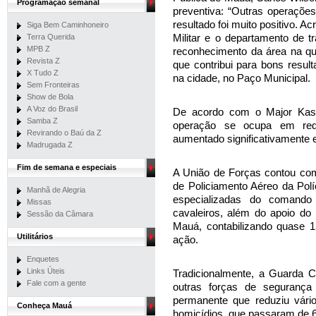
Programação semanal
preventiva: “Outras operações
resultado foi muito positivo. A
Siga Bem Caminhoneiro
Militar e o departamento de 
Terra Querida
MPB Z
reconhecimento da área na qu
Revista Z
que contribui para bons result
X Tudo Z
na cidade, no Paço Municipal.
Sem Fronteiras
Show de Bola
A Voz do Brasil
De acordo com o Major Kassai
Samba Z
operação se ocupa em redu
Revirando o Baú da Z
aumentado significativamente 
Madrugada Z
Fim de semana e especiais
A União de Forças contou com 
de Policiamento Aéreo da Polí
Manhã de Alegria
especializadas do comando 
Missas
cavaleiros, além do apoio do 
Sessão da Câmara
Mauá, contabilizando quase 1
Utilitários
ação.
Enquetes
Links Úteis
Tradicionalmente, a Guarda C
Fale com a gente
outras forças de segurança
permanente que reduziu vário
Conheça Mauá
homicídios, que passaram de 6