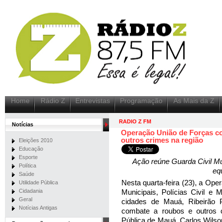
Home
Rádio Z
Entrevistas
Programação
As Mais da Z
RADIO Z FM
Notícias
Operação União de Forças c
outros crimes na região
Eleições 2010
Educação
Esporte
Ação reúne Guarda Civil Muni
Política
equ
Saúde
Nesta quarta-feira (23), a Op
Utilidade Pública
Cidadania
Municipais, Polícias Civil e 
Geral
cidades de Mauá, Ribeirão 
Notícias Antigas
combate a roubos e outros 
Pública de Mauá, Carlos Wilso