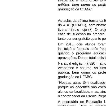
vespertino e noturno. As tu
pública, bem como os profe
graduação da UFABC.
As aulas da sétima turma da E
do ABC (UFABC), administrad
tiveram início hoje (7). O pro
case de sucesso no preparo d
tanto por ser gratuito quanto po
Em 2015, dois alunos fora
instituições federais após fr
quando o programa educacio
aprovações. Desse total, dois 
Na atual edição, há 320 matri
vespertino e noturno. As tu
pública, bem como os profe
graduação da UFABC.
“Nossas aulas têm qualidade s
porque os docentes são esco
alunos da faculdade, mas, ain
o coordenador da Escola Prepar
A secretária de Educação L