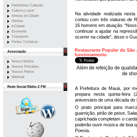
Patrimônios Culturais
Cultura e Lazer
Na atividade realizada nest
Artistas da Cidade
contou com três viaturas de
História
16 homens em atuação. “Nosso 
A Cidade
continuar a ajudar na repres
Economia
ocorrer na cidade”, disse o Gu
Transporte
Pontos Turísticos
Restaurante Popular do São 
Associação
funcionamento
Nossa História
Nossos Princípios
A
lém de refeição de qualid
Nossos Planos
de sho
Webmail
Rede Social Rádio Z FM
A Prefeitura de Mauá, por me
prepara nesta quinta-feira
aniversário de uma década do 
O prato principal para marc
guarnição, pirão de peixe. Sa
caprichada completam o cardá
poderão ouvir música de boa 
Poesia.