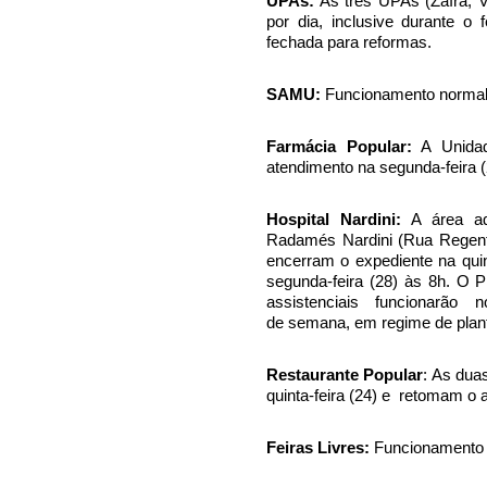
UPAs:
As três UPAs (Zaíra, V
por dia, inclusive durante o 
fechada para reformas.
SAMU:
Funcionamento normal,
Farmácia Popular:
A Unidad
atendimento na segunda-feira (
Hospital Nardini:
A área adm
Radamés Nardini (Rua Regente 
encerram o expediente na quin
segunda-feira (28) às 8h. O 
assistenciais funcionarão 
de semana, em regime de plan
Restaurante Popular
: As dua
quinta-feira (24) e retomam o 
Feiras Livres:
Funcionamento 