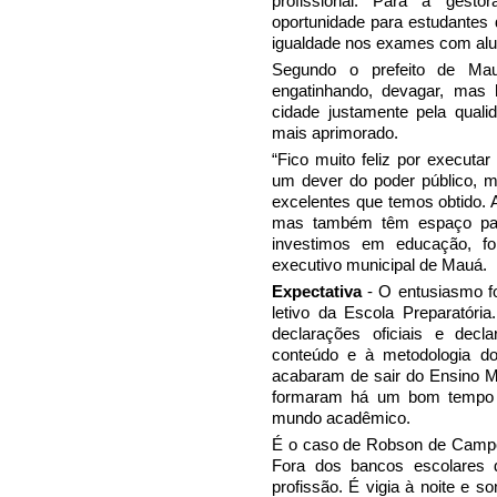
profissional. Para a gesto
oportunidade para estudantes
igualdade nos exames com alun
Segundo o prefeito de Ma
engatinhando, devagar, mas 
cidade justamente pela quali
mais aprimorado.
“Fico muito feliz por executa
um dever do poder público, ma
excelentes que temos obtido. 
mas também têm espaço para
investimos em educação, fo
executivo municipal de Mauá.
Expectativa
- O entusiasmo fo
letivo da Escola Preparatória
declarações oficiais e decl
conteúdo e à metodologia do
acabaram de sair do Ensino M
formaram há um bom tempo e
mundo acadêmico.
É o caso de Robson de Campo
Fora dos bancos escolares 
profissão. É vigia à noite e s