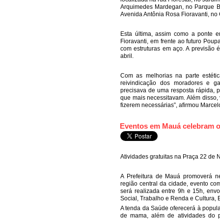
Arquimedes Mardegan, no Parque Bo
Avenida Antônia Rosa Fioravanti, no
Esta última, assim como a ponte e
Fioravanti, em frente ao futuro Poup
com estruturas em aço. A previsão é
abril.
Com as melhorias na parte estétic
reivindicação dos moradores e g
precisava de uma resposta rápida, p
que mais necessitavam. Além disso
fizerem necessárias”, afirmou Marcel
Eventos em Mauá celebram o 
Atividades gratuitas na Praça 22 d
A Prefeitura de Mauá promoverá ne
região central da cidade, evento co
será realizada entre 9h e 15h, env
Social, Trabalho e Renda e Cultura, 
A tenda da Saúde oferecerá à popul
de mama, além de atividades do