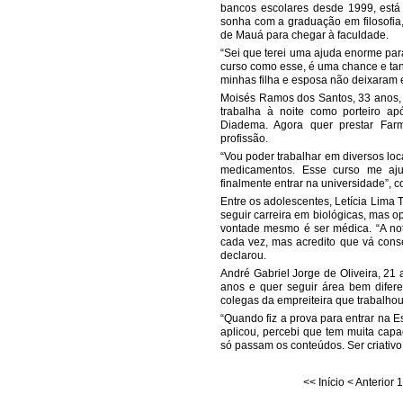
bancos escolares desde 1999, está a
sonha com a graduação em filosofia,
de Mauá para chegar à faculdade.
“Sei que terei uma ajuda enorme par
curso como esse, é uma chance e tan
minhas filha e esposa não deixaram 
Moisés Ramos dos Santos, 33 anos, 
trabalha à noite como porteiro ap
Diadema. Agora quer prestar Far
profissão.
“Vou poder trabalhar em diversos lo
medicamentos. Esse curso me aju
finalmente entrar na universidade”, 
Entre os adolescentes, Letícia Lima 
seguir carreira em biológicas, mas o
vontade mesmo é ser médica. “A not
cada vez, mas acredito que vá conse
declarou.
André Gabriel Jorge de Oliveira, 21 
anos e quer seguir área bem difere
colegas da empreiteira que trabalho
“Quando fiz a prova para entrar na E
aplicou, percebi que tem muita capac
só passam os conteúdos. Ser criativo
<<
Início
<
Anterior
1