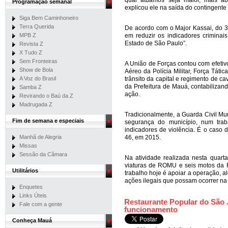
qual atuamos seja maior, mais abr
Programação semanal
explicou ele na saída do contingente
Siga Bem Caminhoneiro
Terra Querida
De acordo com o Major Kassai, do 30
MPB Z
em reduzir os indicadores criminai
Estado de São Paulo”.
Revista Z
X Tudo Z
Sem Fronteiras
A União de Forças contou com efetiv
Show de Bola
Aéreo da Polícia Militar, Força Tá
A Voz do Brasil
trânsito da capital e regimento de c
da Prefeitura de Mauá, contabilizan
Samba Z
ação.
Revirando o Baú da Z
Madrugada Z
Tradicionalmente, a Guarda Civil Mu
Fim de semana e especiais
segurança do município, num trab
indicadores de violência. É o caso
Manhã de Alegria
46, em 2015.
Missas
Sessão da Câmara
Na atividade realizada nesta quart
viaturas de ROMU e seis motos da 
Utilitários
trabalho hoje é apoiar a operação, a
ações ilegais que possam ocorrer na 
Enquetes
Links Úteis
Restaurante Popular do São 
Fale com a gente
funcionamento
Conheça Mauá