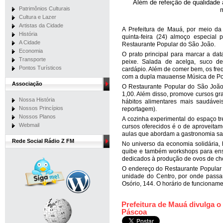
A
lém de refeição de qualidade
Patrimônios Culturais
m
Cultura e Lazer
Artistas da Cidade
A Prefeitura de Mauá, por meio da
História
quinta-feira (24) almoço especia
A Cidade
Restaurante Popular do São João.
Economia
O prato principal para marcar a data
Transporte
peixe. Salada de acelga, suco d
Pontos Turísticos
cardápio. Além de comer bem, os fre
com a dupla mauaense Música de Po
Associação
O Restaurante Popular do São João 
1,00. Além disso, promove cursos gra
Nossa História
hábitos alimentares mais saudávei
Nossos Princípios
reportagem).
Nossos Planos
A cozinha experimental do espaço t
Webmail
cursos oferecidos é o de aproveitam
aulas que abordam a gastronomia sa
Rede Social Rádio Z FM
No universo da economia solidária,
quibe e também workshops para ens
dedicados à produção de ovos de cho
O endereço do Restaurante Popular
unidade do Centro, por onde passa
Osório, 144. O horário de funcionam
Prefeitura de Mauá divulga o 
Páscoa