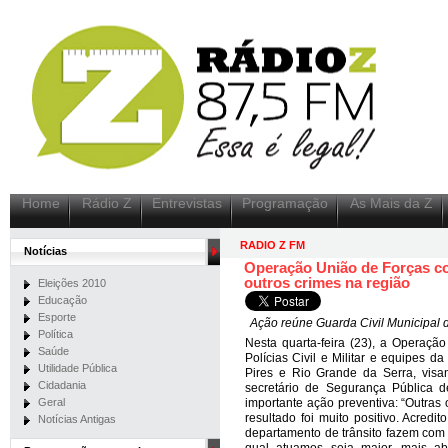
Home
Rádio Z
Entrevistas
Programação
As Mais da Z
RADIO Z FM
Notícias
Operação União de Forças c
outros crimes na região
Eleições 2010
Educação
Esporte
Ação reúne Guarda Civil Municipal de
Política
Nesta quarta-feira (23), a Operaçã
Saúde
Polícias Civil e Militar e equipes 
Utilidade Pública
Pires e Rio Grande da Serra, vis
Cidadania
secretário de Segurança Pública d
Geral
importante ação preventiva: “Outras
resultado foi muito positivo. Acredi
Notícias Antigas
departamento de trânsito fazem com