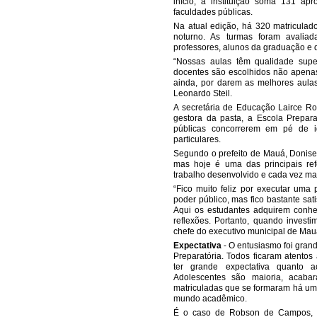
início, a instituição soma 131 ap
faculdades públicas.
Na atual edição, há 320 matriculad
noturno. As turmas foram avalia
professores, alunos da graduação e
“Nossas aulas têm qualidade super
docentes são escolhidos não apena
ainda, por darem as melhores aulas
Leonardo Steil.
A secretária de Educação Lairce Ro
gestora da pasta, a Escola Prepar
públicas concorrerem em pé de 
particulares.
Segundo o prefeito de Mauá, Donise
mas hoje é uma das principais ref
trabalho desenvolvido e cada vez ma
“Fico muito feliz por executar uma
poder público, mas fico bastante sat
Aqui os estudantes adquirem conh
reflexões. Portanto, quando inves
chefe do executivo municipal de Mau
Expectativa
- O entusiasmo foi grand
Preparatória. Todos ficaram atentos 
ter grande expectativa quanto 
Adolescentes são maioria, acab
matriculadas que se formaram há um
mundo acadêmico.
É o caso de Robson de Campos, 4