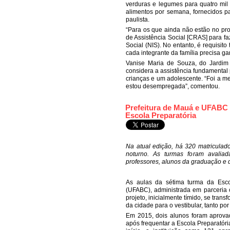
verduras e legumes para quatro mil
alimentos por semana, fornecidos par
paulista.
“Para os que ainda não estão no pro
de Assistência Social [CRAS] para f
Social (NIS). No entanto, é requisito
cada integrante da família precisa ga
Vanise Maria de Souza, do Jardim 
considera a assistência fundamental 
crianças e um adolescente. “Foi a m
estou desempregada”, comentou.
Prefeitura de Mauá e UFABC 
Escola Preparatória
Na atual edição, há 320 matriculad
noturno. As turmas foram avalia
professores, alunos da graduação e
As aulas da sétima turma da Esco
(UFABC), administrada em parceria c
projeto, inicialmente tímido, se tra
da cidade para o vestibular, tanto por
Em 2015, dois alunos foram aprovad
após frequentar a Escola Preparatór