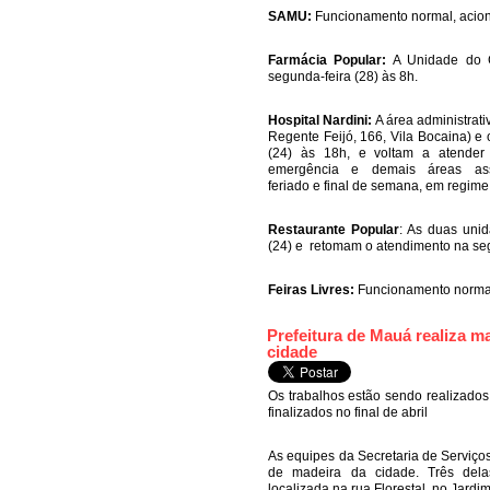
SAMU:
Funcionamento normal, acion
Farmácia Popular:
A Unidade do C
segunda-feira (28) às 8h.
Hospital Nardini:
A área administrati
Regente Feijó, 166, Vila Bocaina) e 
(24) às 18h, e voltam a atender 
emergência e demais áreas assi
feriado e final de semana, em regime
Restaurante Popular
: As duas unid
(24) e retomam o atendimento na seg
Feiras Livres:
Funcionamento norma
Prefeitura de Mauá realiza 
cidade
Os trabalhos estão sendo realizados
finalizados no final de abril
As equipes da Secretaria de Serviç
de madeira da cidade. Três dela
localizada na rua Florestal, no Jardi