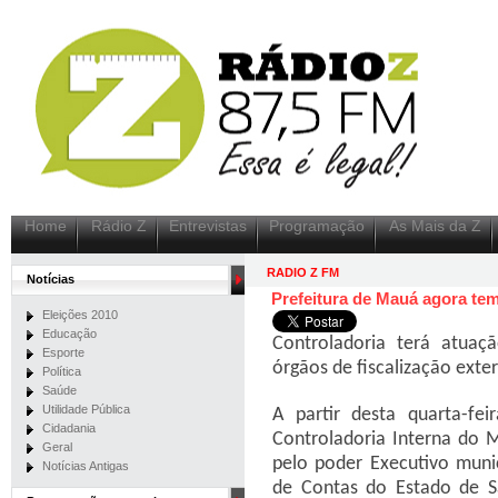
Home
Rádio Z
Entrevistas
Programação
As Mais da Z
RADIO Z FM
Notícias
Prefeitura de Mauá agora tem
Eleições 2010
Educação
Controladoria terá atua
Esporte
órgãos de fiscalização exte
Política
Saúde
Utilidade Pública
A partir desta quarta-fe
Cidadania
Controladoria Interna do 
Geral
pelo poder Executivo muni
Notícias Antigas
de Contas do Estado de 