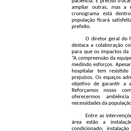
paciência. É preciso troca
ampliar outras, mas a
cronograma está dentr
população ficará satisfei
prefeito.
O diretor geral do h
destaca a colaboração co
para que os impactos da 
“
A compreensão da equipe
medindo esforços. Apesar
hospitalar tem resisti
prejuízos. Os espaços ad
objetivo de garantir a a
Reforçamos nosso co
oferecermos ambiênci
necessidades da população
Entre as intervençõe
área estão a instala
condicionado; instalaçã