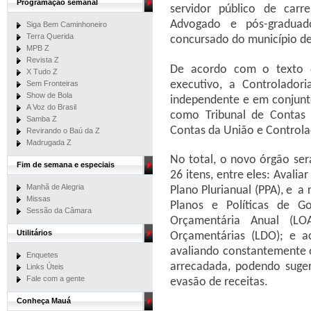
Programação semanal
servidor público de carre
Advogado e pós-graduado
Siga Bem Caminhoneiro
Terra Querida
concursado do município d
MPB Z
Revista Z
De acordo com o texto d
X Tudo Z
executivo, a Controlador
Sem Fronteiras
Show de Bola
independente e em conjunto
A Voz do Brasil
como Tribunal de Contas 
Samba Z
Contas da União e Controla
Revirando o Baú da Z
Madrugada Z
No total, o novo órgão ser
Fim de semana e especiais
26 itens, entre eles: Avali
Manhã de Alegria
Plano Plurianual (PPA), e a
Missas
Planos e Políticas de G
Sessão da Câmara
Orçamentária Anual (L
Utilitários
Orçamentárias (LDO); e a
avaliando constantemente 
Enquetes
arrecadada, podendo suger
Links Úteis
Fale com a gente
evasão de receitas.
Conheça Mauá