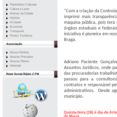
Patrimônios Culturais
Cultura e Lazer
“Com a criação da Control
Artistas da Cidade
imprimir mais transparênc
História
máquina pública, pois terá
A Cidade
Economia
órgãos estaduais e federais
Transporte
iniciativa é pioneira em nos
Pontos Turísticos
Braga.
Associação
Nossa História
Nossos Princípios
Adriano Paciente Gonçalv
Nossos Planos
Webmail
Assuntos Jurídicos, onde pa
das procuradorias trabalhis
Rede Social Rádio Z FM
passou para a consultori
contratos e responsável pe
administrativos. Desde ag
município.
Quinta-feira (16) é dia de Ar
de Mauá